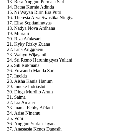
Resa Anggun Permata Sari
Ratna Kurnia Adinda
Ni Wayan Ririn Era Putri
Theresia Arya Swastika Ningtyas
Elisa Septianingtyas
Nadya Nova Ardhana
Mitriani
Riza Afniasari
Kyky Rizky Zuana
Lina Anggraeni
Wahyu Wijayanti
Sri Retno Haruningtyas Yuliani
Siti Rukmana
Yuwanda Manda Sari
Imelda
Aisha Kania Hanum
Inneke Indriastuti
Dirga Murdho Arum
Saima
Lia Amalia
Inanta Febby Afriani
Arisa Ninamu
Voni
Anggun Yurian Jayana
Anastasia Kenes Danasih