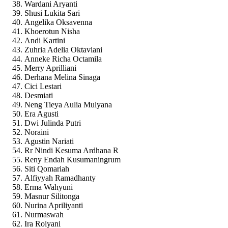
Wardani Aryanti
Shusi Lukita Sari
Angelika Oksavenna
Khoerotun Nisha
Andi Kartini
Zuhria Adelia Oktaviani
Anneke Richa Octamila
Merry Aprilliani
Derhana Melina Sinaga
Cici Lestari
Desmiati
Neng Tieya Aulia Mulyana
Era Agusti
Dwi Julinda Putri
Noraini
Agustin Nariati
Rr Nindi Kesuma Ardhana R
Reny Endah Kusumaningrum
Siti Qomariah
Alfiyyah Ramadhanty
Erma Wahyuni
Masnur Silitonga
Nurina Apriliyanti
Nurmaswah
Ira Roiyani