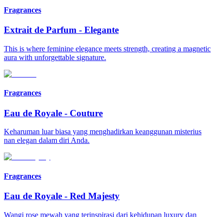
Fragrances
Extrait de Parfum
-
Elegante
This is where feminine elegance meets strength, creating a magnetic
aura with unforgettable signature.
Fragrances
Eau de Royale
-
Couture
Keharuman luar biasa yang menghadirkan keanggunan misterius
nan elegan dalam diri Anda.
Fragrances
Eau de Royale
-
Red Majesty
Wangi rose mewah yang terinspirasi dari kehidupan luxury dan