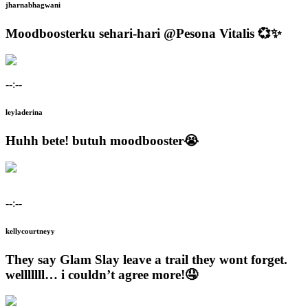
jharnabhagwani
Moodboosterku sehari-hari @Pesona Vitalis 💞✨
--:--
leyladerina
Huhh bete! butuh moodbooster😭
--:--
kellycourtneyy
They say Glam Slay leave a trail they wont forget.
welllllll… i couldn’t agree more!🤤