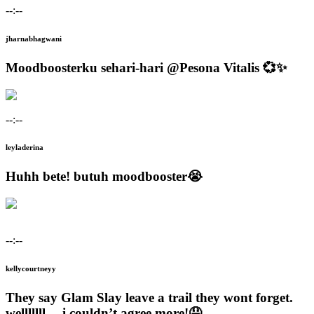
--:--
jharnabhagwani
Moodboosterku sehari-hari @Pesona Vitalis 💞✨
--:--
leyladerina
Huhh bete! butuh moodbooster😭
--:--
kellycourtneyy
They say Glam Slay leave a trail they wont forget.
welllllll… i couldn’t agree more!🤤