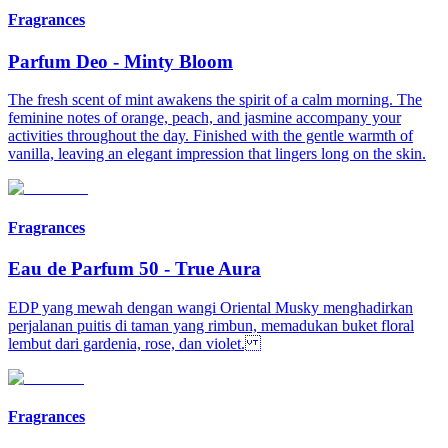
Fragrances
Parfum Deo
-
Minty Bloom​
The fresh scent of mint awakens the spirit of a calm morning. The
feminine notes of orange, peach, and jasmine accompany your
activities throughout the day. Finished with the gentle warmth of
vanilla, leaving an elegant impression that lingers long on the skin.​
Fragrances
Eau de Parfum 50
-
True Aura
EDP yang mewah dengan wangi Oriental Musky menghadirkan
perjalanan puitis di taman yang rimbun, memadukan buket floral
lembut dari gardenia, rose, dan violet.
Fragrances