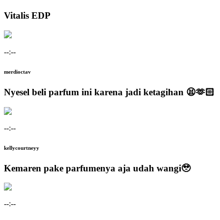
Vitalis EDP
--:--
merdioctav
Nyesel beli parfum ini karena jadi ketagihan 😫🫶🏻
--:--
kellycourtneyy
Kemaren pake parfumenya aja udah wangi🥹
--:--