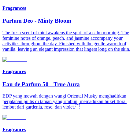
Fragrances
Parfum Deo
-
Minty Bloom​
The fresh scent of mint awakens the spirit of a calm morning. The
feminine notes of orange, peach, and jasmine accompany your
activities throughout the day. Finished with the gentle warmth of
vanilla, leaving an elegant impression that lingers long on the skin.​
Fragrances
Eau de Parfum 50
-
True Aura
EDP yang mewah dengan wangi Oriental Musky menghadirkan
perjalanan puitis di taman yang rimbun, memadukan buket floral
lembut dari gardenia, rose, dan violet.
Fragrances