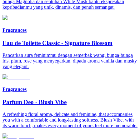
bunga Magnolia dan sentuhan White Musk bantu ekspresikan
kepribadianmu yang unik, dinamis, dan penuh semangat.
Fragrances
Eau de Toilette Classic
-
Signature Blossom
Pancarkan aura feminimmu dengan semerbak wangi bunga-bunga
iris, plum, rose yang menyegarkan, dipadu aroma vanilla dan musky
yang elegant.
Fragrances
Parfum Deo
-
Blush Vibe
A refreshing floral aroma, delicate and feminine, that accompanies
you with a comfortable and long-lasting softness. Blush Vibe, with
its warm touch, makes every moment of yours feel more memorable.​