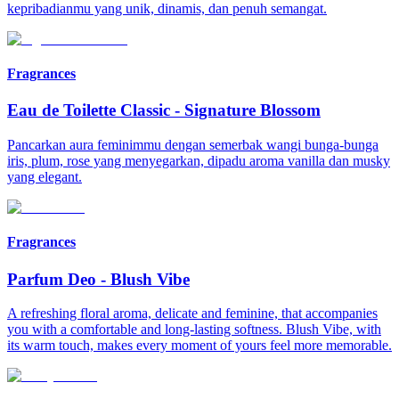
kepribadianmu yang unik, dinamis, dan penuh semangat.
Fragrances
Eau de Toilette Classic
-
Signature Blossom
Pancarkan aura feminimmu dengan semerbak wangi bunga-bunga
iris, plum, rose yang menyegarkan, dipadu aroma vanilla dan musky
yang elegant.
Fragrances
Parfum Deo
-
Blush Vibe
A refreshing floral aroma, delicate and feminine, that accompanies
you with a comfortable and long-lasting softness. Blush Vibe, with
its warm touch, makes every moment of yours feel more memorable.​