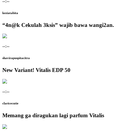
--:--
keziatabita
“4n@k Cekulah 3ksis” wajib bawa wangi2an.
--:--
shavirapuspitacitra
New Variant! Vitalis EDP 50
--:--
claricecutie
Memang ga diragukan lagi parfum Vitalis