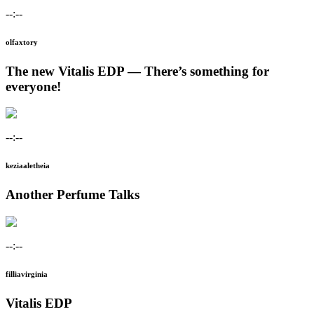
--:--
olfaxtory
The new Vitalis EDP — There’s something for
everyone!
--:--
keziaaletheia
Another Perfume Talks
--:--
filliavirginia
Vitalis EDP