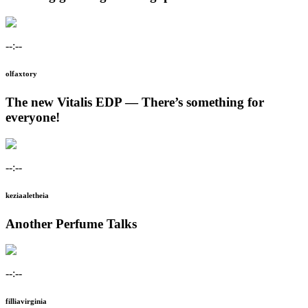
--:--
olfaxtory
The new Vitalis EDP — There’s something for
everyone!
--:--
keziaaletheia
Another Perfume Talks
--:--
filliavirginia