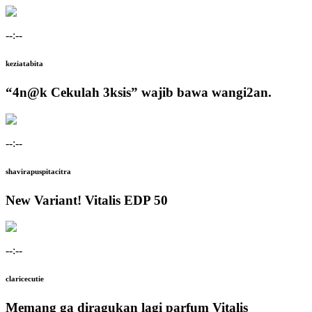
--:--
keziatabita
“4n@k Cekulah 3ksis” wajib bawa wangi2an.
--:--
shavirapuspitacitra
New Variant! Vitalis EDP 50
--:--
claricecutie
Memang ga diragukan lagi parfum Vitalis