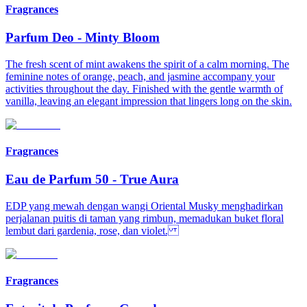
Fragrances
Parfum Deo
-
Minty Bloom​
The fresh scent of mint awakens the spirit of a calm morning. The
feminine notes of orange, peach, and jasmine accompany your
activities throughout the day. Finished with the gentle warmth of
vanilla, leaving an elegant impression that lingers long on the skin.​
Fragrances
Eau de Parfum 50
-
True Aura
EDP yang mewah dengan wangi Oriental Musky menghadirkan
perjalanan puitis di taman yang rimbun, memadukan buket floral
lembut dari gardenia, rose, dan violet.
Fragrances