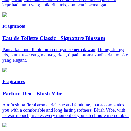
kepribadianmu yang unik, dinamis, dan penuh semangat.
Fragrances
Eau de Toilette Classic
-
Signature Blossom
Pancarkan aura feminimmu dengan semerbak wangi bunga-bunga
iris, plum, rose yang menyegarkan, dipadu aroma vanilla dan musky
yang elegant.
Fragrances
Parfum Deo
-
Blush Vibe
A refreshing floral aroma, delicate and feminine, that accompanies
you with a comfortable and long-lasting softness. Blush Vibe, with
its warm touch, makes every moment of yours feel more memorable.​