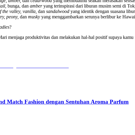
nge, amber,
dan
cedarwood
yang membuatmu seakan merasakan sensasi
tail,
bunga, dan
amber
yang terinspirasi dari liburan musim semi di Tok
of the valley, vanilla,
dan
sandalwood
yang identik dengan suasana libur
ry, peony,
dan
musky
yang menggambarkan serunya berlibur ke Hawai
ladies
?
Mari menjaga produktivitas dan melakukan hal-hal positif supaya kamu
and Match Fashion dengan Sentuhan Aroma Parfum