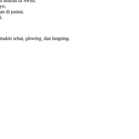
 liburan di Swiss.
yo.
an di pantai.
i.
 makin sehat,
glowing,
dan langsing.