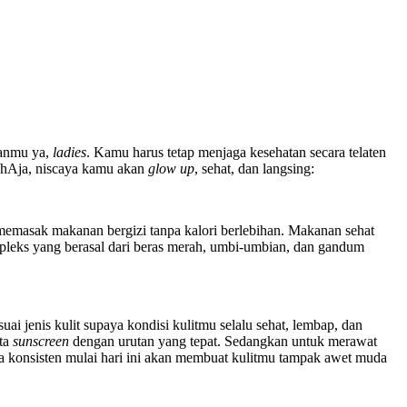
lanmu ya,
ladies
. Kamu harus tetap menjaga kesehatan secara telaten
ahAja, niscaya kamu akan
glow up
, sehat, dan langsing:
masak makanan bergizi tanpa kalori berlebihan. Makanan sehat
pleks yang berasal dari beras merah, umbi-umbian, dan gandum
suai jenis kulit supaya kondisi kulitmu selalu sehat, lembap, dan
rta
sunscreen
dengan urutan yang tepat. Sedangkan untuk merawat
ara konsisten mulai hari ini akan membuat kulitmu tampak awet muda