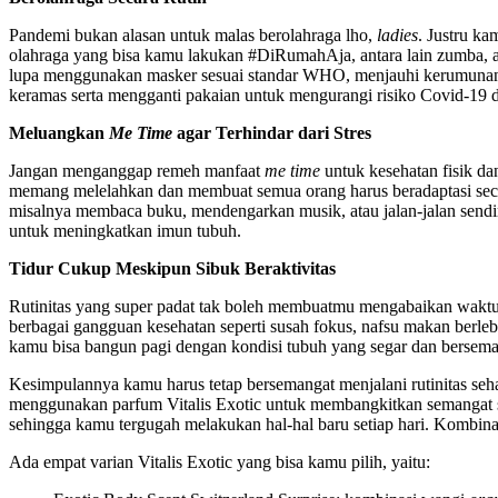
Pandemi bukan alasan untuk malas berolahraga lho,
ladies
. Justru ka
olahraga yang bisa kamu lakukan #DiRumahAja, antara lain zumba, ae
lupa menggunakan masker sesuai standar WHO, menjauhi kerumun
keramas serta mengganti pakaian untuk mengurangi risiko Covid-19 d
Meluangkan
Me Time
agar Terhindar dari Stres
Jangan menganggap remeh manfaat
me time
untuk kesehatan fisik 
memang melelahkan dan membuat semua orang harus beradaptasi secar
misalnya membaca buku, mendengarkan musik, atau jalan-jalan sendi
untuk meningkatkan imun tubuh.
Tidur Cukup Meskipun Sibuk Beraktivitas
Rutinitas yang super padat tak boleh membuatmu mengabaikan waktu t
berbagai gangguan kesehatan seperti susah fokus, nafsu makan berleb
kamu bisa bangun pagi dengan kondisi tubuh yang segar dan bersema
Kesimpulannya kamu harus tetap bersemangat menjalani rutinitas seh
menggunakan parfum Vitalis Exotic untuk membangkitkan semangat s
sehingga kamu tergugah melakukan hal-hal baru setiap hari. Kombina
Ada empat varian Vitalis Exotic yang bisa kamu pilih, yaitu: