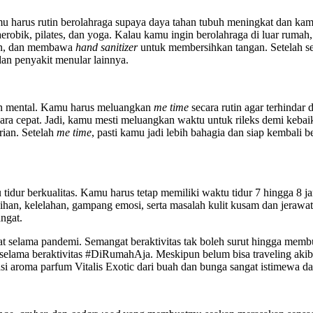
mu harus rutin berolahraga supaya daya tahan tubuh meningkat dan kamu 
robik, pilates, dan yoga. Kalau kamu ingin berolahraga di luar rumah
an, dan membawa
hand sanitizer
untuk membersihkan tangan. Setelah se
an penyakit menular lainnya.
dan mental. Kamu harus meluangkan
me time
secara rutin agar terhindar
a cepat. Jadi, kamu mesti meluangkan waktu untuk rileks demi kebaik
rian. Setelah
me time
, pasti kamu jadi lebih bahagia dan siap kembali b
idur berkualitas. Kamu harus tetap memiliki waktu tidur 7 hingga 8 j
ihan, kelelahan, gampang emosi, serta masalah kulit kusam dan jerawa
ngat.
at selama pandemi. Semangat beraktivitas tak boleh surut hingga memb
elama beraktivitas #DiRumahAja. Meskipun belum bisa traveling akib
si aroma parfum Vitalis Exotic dari buah dan bunga sangat istimewa 