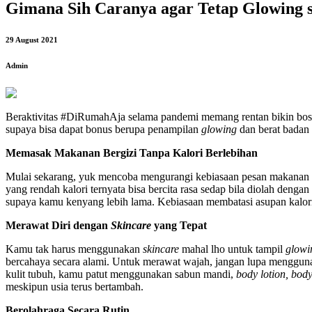
Gimana Sih Caranya agar Tetap Glowing
29 August 2021
Admin
Beraktivitas #DiRumahAja selama pandemi memang rentan bikin bos
supaya bisa dapat bonus berupa penampilan
glowing
dan berat badan
Memasak Makanan Bergizi Tanpa Kalori Berlebihan
Mulai sekarang, yuk mencoba mengurangi kebiasaan pesan makanan v
yang rendah kalori ternyata bisa bercita rasa sedap bila diolah dengan
supaya kamu kenyang lebih lama. Kebiasaan membatasi asupan kalori 
Merawat Diri dengan
Skincare
yang Tepat
Kamu tak harus menggunakan
skincare
mahal lho untuk tampil
glowi
bercahaya secara alami. Untuk merawat wajah, jangan lupa menggu
kulit tubuh, kamu patut menggunakan sabun mandi,
body lotion, bod
meskipun usia terus bertambah.
Berolahraga Secara Rutin