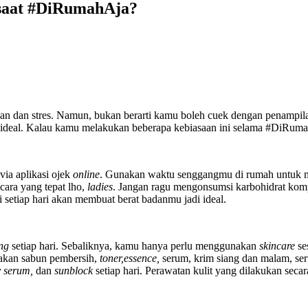
 saat #DiRumahAja?
an dan stres. Namun, bukan berarti kamu boleh cuek dengan penampi
 ideal. Kalau kamu melakukan beberapa kebiasaan ini selama #DiRum
ia aplikasi ojek
online
. Gunakan waktu senggangmu di rumah untuk me
 cara yang tepat lho,
ladies
. Jangan ragu mengonsumsi karbohidrat kom
setiap hari akan membuat berat badanmu jadi ideal.
ng
setiap hari. Sebaliknya, kamu hanya perlu menggunakan
skincare
se
nakan sabun pembersih,
toner,essence,
serum, krim siang dan malam, se
y serum,
dan
sunblock
setiap hari. Perawatan kulit yang dilakukan sec