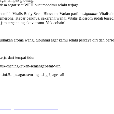
 agar tampak
glowing
.
iasa segar saat WFH buat moodmu selalu terjaga.
emilih Vitalis Body Scent Blossom. Varian parfum
signature
Vitalis d
emesona. Kabar baiknya, sekarang wangi Vitalis Blossom sudah terse
am tergantung aktivitasmu. Yuk cobain!
urnakan aroma wangi tubuhmu agar kamu selalu percaya diri dan ber
erja-dari-tempat-tidur
-untuk-meningkatkan-semangat-saat-wfh
-ini-5-tips-agar-semangat-lagi?page=all