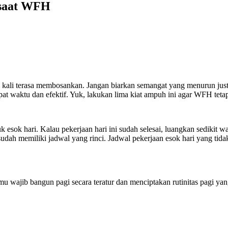
 saat WFH
 kali terasa membosankan. Jangan biarkan semangat yang menurun ju
pat waktu dan efektif. Yuk, lakukan lima kiat ampuh ini agar WFH tet
esok hari. Kalau pekerjaan hari ini sudah selesai, luangkan sedikit wa
sudah memiliki jadwal yang rinci. Jadwal pekerjaan esok hari yang ti
mu wajib bangun pagi secara teratur dan menciptakan rutinitas pagi y