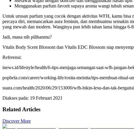
Merawat wajah dengan
skincare
dan menggunakan riasan tipis
Menggunakan parfum favorit supaya aroma wangi tubuh senant
Untuk urusan parfum yang cocok dengan aktivitas WFH, kamu bisa m
percaya diri, memancarkan aura feminin, dan membuatmu semakin m
yang mewah dan modern. Wanginya pun lebih tahan lama hingga 6-8 j
Jadi, mana nih pilihanmu?
Vitalis Body Scent Blossom dan Vitalis EDC Blossom siap menyemp
Referensi:
inews.id/lifestyle/health/6-tips-menjaga-semangat-saat-wfh-jangan-bek
popbela.com/career/working-life/rosita-meinita/tips-membuat-ritual
suara.com/health/2020/06/29/153000/wfh-bikin-lesu-dan-tak-bergairah
Diakses pada: 19 Februari 2021
Related Articles
Discover More