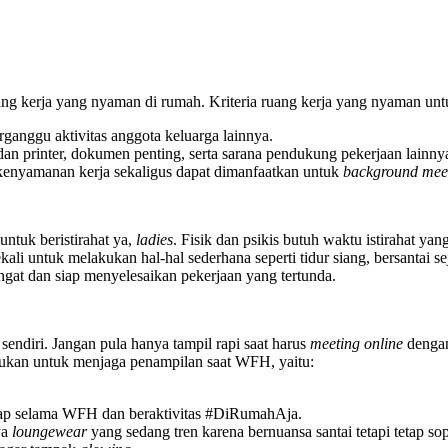
 kerja yang nyaman di rumah. Kriteria ruang kerja yang nyaman un
ganggu aktivitas anggota keluarga lainnya.
an printer, dokumen penting, serta sarana pendukung pekerjaan lainny
kenyamanan kerja sekaligus dapat dimanfaatkan untuk
background meet
ntuk beristirahat ya,
ladies
. Fisik dan psikis butuh waktu istirahat yan
ekali untuk melakukan hal-hal sederhana seperti tidur siang, bersanta
angat dan siap menyelesaikan pekerjaan yang tertunda.
ndiri. Jangan pula hanya tampil rapi saat harus
meeting online
dengan
akukan untuk menjaga penampilan saat WFH, yaitu:
dap selama WFH dan beraktivitas #DiRumahAja.
ya
loungewear
yang sedang tren karena bernuansa santai tetapi tetap so