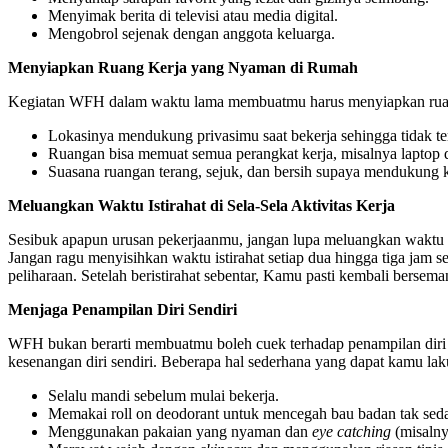
Menyimak berita di televisi atau media digital.
Mengobrol sejenak dengan anggota keluarga.
Menyiapkan Ruang Kerja yang Nyaman di Rumah
Kegiatan WFH dalam waktu lama membuatmu harus menyiapkan ruang
Lokasinya mendukung privasimu saat bekerja sehingga tidak ter
Ruangan bisa memuat semua perangkat kerja, misalnya laptop d
Suasana ruangan terang, sejuk, dan bersih supaya mendukung 
Meluangkan Waktu Istirahat di Sela-Sela Aktivitas Kerja
Sesibuk apapun urusan pekerjaanmu, jangan lupa meluangkan waktu u
Jangan ragu menyisihkan waktu istirahat setiap dua hingga tiga jam s
peliharaan. Setelah beristirahat sebentar, Kamu pasti kembali bersem
Menjaga Penampilan Diri Sendiri
WFH bukan berarti membuatmu boleh cuek terhadap penampilan diri se
kesenangan diri sendiri. Beberapa hal sederhana yang dapat kamu l
Selalu mandi sebelum mulai bekerja.
Memakai roll on deodorant untuk mencegah bau badan tak se
Menggunakan pakaian yang nyaman dan
eye catching
(misaln