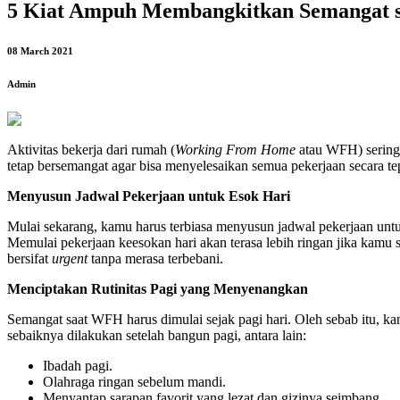
5 Kiat Ampuh Membangkitkan Semangat
08 March 2021
Admin
Aktivitas bekerja dari rumah (
Working From Home
atau WFH) sering
tetap bersemangat agar bisa menyelesaikan semua pekerjaan secara te
Menyusun Jadwal Pekerjaan untuk Esok Hari
Mulai sekarang, kamu harus terbiasa menyusun jadwal pekerjaan untuk 
Memulai pekerjaan keesokan hari akan terasa lebih ringan jika kamu 
bersifat
urgent
tanpa merasa terbebani.
Menciptakan Rutinitas Pagi yang Menyenangkan
Semangat saat WFH harus dimulai sejak pagi hari. Oleh sebab itu, ka
sebaiknya dilakukan setelah bangun pagi, antara lain:
Ibadah pagi.
Olahraga ringan sebelum mandi.
Menyantap sarapan favorit yang lezat dan gizinya seimbang.