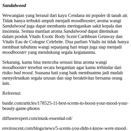
Sandalwood
Wewangian yang berasal dari kayu Cendana ini populer di tanah air.
Tidak hanya terbukti ampuh menjadi
moodbooster,
aroma wangi
Sandalwood
juga dapat membantu meringankan sakit kepala dan
insomnia. Semua manfaat aroma
Sandalwood
dapat ditemukan
dalam produk Vitalis Exotic Body Scent Caribbean Getaway dan
Vitalis Eau de Cologne Celebrite. Dua parfum Vitalis ini tidak hanya
membuat tubuhmu wangi sepanjang hari tetapi juga siap menjadi
moodbooster
yang mendukung segala kegiatanmu.
Sekarang, kamu bisa mencoba sensasi lima aroma wangi
moodbooster
tersebut secara bergantian agar kamu terhindar dari
risiko
bad mood
. Suasana hati yang baik membuatmu jadi mudah
menyelesaikan segala urusan dan siap beraktivitas bersama orang
lain.
Referensi:
bustle.com/articles/178525-11-best-scents-to-boost-your-mood-your-
beauty-game-photos
diffuserexpert.com/musk-essential-oil/
enviroscent.com/blogs/news/5-scents-you-didn-t-know-were-mood-