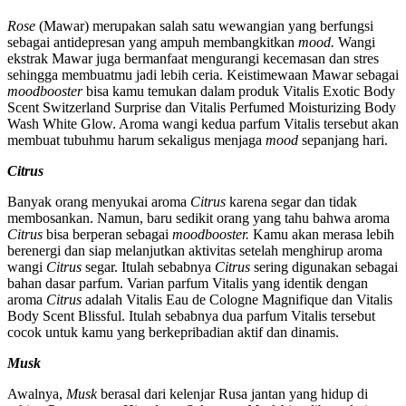
Rose
(Mawar) merupakan salah satu wewangian yang berfungsi
sebagai antidepresan yang ampuh membangkitkan
mood.
Wangi
ekstrak Mawar juga bermanfaat mengurangi kecemasan dan stres
sehingga membuatmu jadi lebih ceria. Keistimewaan Mawar sebagai
moodbooster
bisa kamu temukan dalam produk Vitalis Exotic Body
Scent Switzerland Surprise dan Vitalis Perfumed Moisturizing Body
Wash White Glow. Aroma wangi kedua parfum Vitalis tersebut akan
membuat tubuhmu harum sekaligus menjaga
mood
sepanjang hari.
Citrus
Banyak orang menyukai aroma
Citrus
karena segar dan tidak
membosankan. Namun, baru sedikit orang yang tahu bahwa aroma
Citrus
bisa berperan sebagai
moodbooster.
Kamu akan merasa lebih
berenergi dan siap melanjutkan aktivitas setelah menghirup aroma
wangi
Citrus
segar. Itulah sebabnya
Citrus
sering digunakan sebagai
bahan dasar parfum. Varian parfum Vitalis yang identik dengan
aroma
Citrus
adalah Vitalis Eau de Cologne Magnifique dan Vitalis
Body Scent Blissful. Itulah sebabnya dua parfum Vitalis tersebut
cocok untuk kamu yang berkepribadian aktif dan dinamis.
Musk
Awalnya,
Musk
berasal dari kelenjar Rusa jantan yang hidup di