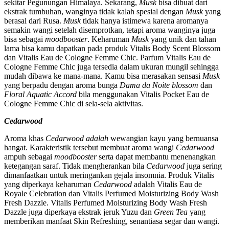
sekitar Pegunungan Himalaya. Sekarang,
Musk
bisa dibuat dari
ekstrak tumbuhan, wanginya tidak kalah spesial dengan
Musk
yang
berasal dari Rusa.
Musk
tidak hanya istimewa karena aromanya
semakin wangi setelah disemprotkan, tetapi aroma wanginya juga
bisa sebagai
moodbooster
. Keharuman
Musk
yang unik dan tahan
lama bisa kamu dapatkan pada produk Vitalis Body Scent Blossom
dan Vitalis Eau de Cologne Femme Chic. Parfum Vitalis Eau de
Cologne Femme Chic juga tersedia dalam ukuran mungil sehingga
mudah dibawa ke mana-mana. Kamu bisa merasakan sensasi
Musk
yang berpadu dengan aroma bunga
Dama da Noite blossom
dan
Floral Aquatic Accord
bila menggunakan Vitalis Pocket Eau de
Cologne Femme Chic di sela-sela aktivitas.
Cedarwood
Aroma khas
Cedarwood adalah
wewangian kayu yang bernuansa
hangat. Karakteristik tersebut membuat aroma wangi
Cedarwood
ampuh sebagai
moodbooster
serta dapat membantu menenangkan
ketegangan saraf. Tidak mengherankan bila
Cedarwood
juga sering
dimanfaatkan untuk meringankan gejala insomnia. Produk Vitalis
yang diperkaya keharuman
Cedarwood
adalah Vitalis Eau de
Royale Celebration dan Vitalis Perfumed Moisturizing Body Wash
Fresh Dazzle. Vitalis Perfumed Moisturizing Body Wash Fresh
Dazzle juga diperkaya ekstrak jeruk Yuzu dan
Green Tea
yang
memberikan manfaat Skin Refreshing, senantiasa segar dan wangi.