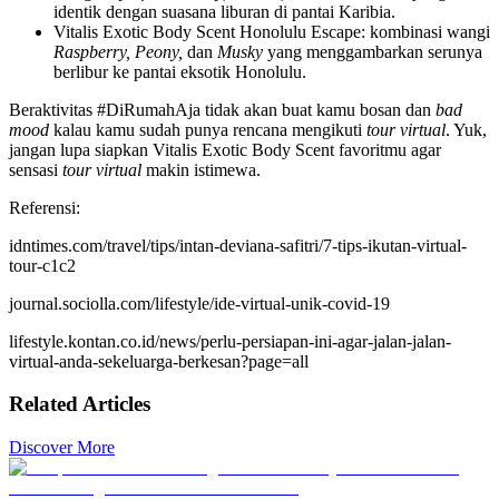
identik dengan suasana liburan di pantai Karibia.
Vitalis Exotic Body Scent Honolulu Escape: kombinasi wangi
Raspberry, Peony,
dan
Musky
yang menggambarkan serunya
berlibur ke pantai eksotik Honolulu.
Beraktivitas #DiRumahAja tidak akan buat kamu bosan dan
bad
mood
kalau kamu sudah punya rencana mengikuti
tour virtual
. Yuk,
jangan lupa siapkan Vitalis Exotic Body Scent favoritmu agar
sensasi
tour virtual
makin istimewa.
Referensi:
idntimes.com/travel/tips/intan-deviana-safitri/7-tips-ikutan-virtual-
tour-c1c2
journal.sociolla.com/lifestyle/ide-virtual-unik-covid-19
lifestyle.kontan.co.id/news/perlu-persiapan-ini-agar-jalan-jalan-
virtual-anda-sekeluarga-berkesan?page=all
Related Articles
Discover More