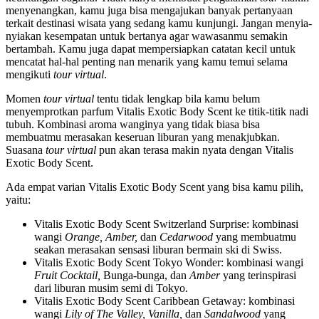
menyenangkan, kamu juga bisa mengajukan banyak pertanyaan
terkait destinasi wisata yang sedang kamu kunjungi. Jangan menyia-
nyiakan kesempatan untuk bertanya agar wawasanmu semakin
bertambah. Kamu juga dapat mempersiapkan catatan kecil untuk
mencatat hal-hal penting nan menarik yang kamu temui selama
mengikuti
tour virtual
.
Momen
tour virtual
tentu tidak lengkap bila kamu belum
menyemprotkan parfum Vitalis Exotic Body Scent ke titik-titik nadi
tubuh. Kombinasi aroma wanginya yang tidak biasa bisa
membuatmu merasakan keseruan liburan yang menakjubkan.
Suasana
tour virtual
pun akan terasa makin nyata dengan Vitalis
Exotic Body Scent.
Ada empat varian Vitalis Exotic Body Scent yang bisa kamu pilih,
yaitu:
Vitalis Exotic Body Scent Switzerland Surprise: kombinasi
wangi
Orange, Amber,
dan
Cedarwood
yang membuatmu
seakan merasakan sensasi liburan bermain ski di Swiss.
Vitalis Exotic Body Scent Tokyo Wonder: kombinasi wangi
Fruit Cocktail,
Bunga-bunga, dan
Amber
yang terinspirasi
dari liburan musim semi di Tokyo.
Vitalis Exotic Body Scent Caribbean Getaway: kombinasi
wangi
Lily of The Valley, Vanilla,
dan
Sandalwood
yang