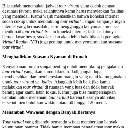
Bila sudah menemukan jadwal
tour virtual
yang cocok dengan
destinasi favorit, maka selanjutnya kamu harus menyiapkan fasilitas
yang memadai. Kamu wajib memastikan bahwa koneksi internet
sudah cukup untuk mendukung
tour virtual
. Jangan sampai jaringan
internet yang bermasalah justru mengganggu kenyamananmu saat
menikmati
tour virtual.
Selain koneksi internet, fasilitas lainnya
berupa layar besar,
speaker
, dan akan lebih baik bila ada perangkat
Virtual Reality
(VR) juga penting untuk menyempurnakan suasana
tour virtual
.
Menghadirkan Suasana Nyaman di Rumah
Kenyamanan rumah sangat penting untuk mendukung pengalaman
tour virtual
yang akan kamu lakukan. Jadi, jangan lupa
membersihkan dan membereskan ruangan yang nanti kamu gunakan
untuk
tour virtual
ya,
ladies
. Alangkah lebih baik jika kamu
melakukan
tour virtual
di ruangan yang luas dan tidak banyak
barang agar kamu lebih fokus. Kamu juga bisa mempersiapkan
camilan untuk menemani
tour virtual
karena biasanya aktivitas
tersebut membutuhkan waktu antara 60 hingga 120 menit.
Menambah Wawasan dengan Banyak Bertanya
Tour virtual
yang dipandu pemandu wisata memberikan banyak
keuntungan bagimu. Tidak hanya membuat pengalaman
tour
makin