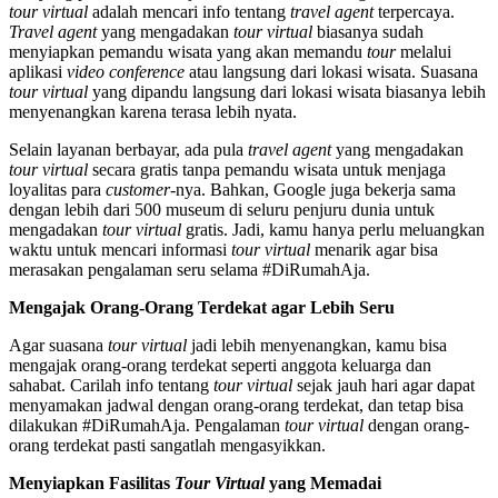
tour virtual
adalah mencari info tentang
travel agent
terpercaya.
Travel agent
yang mengadakan
tour virtual
biasanya sudah
menyiapkan pemandu wisata yang akan memandu
tour
melalui
aplikasi
video conference
atau langsung dari lokasi wisata. Suasana
tour virtual
yang dipandu langsung dari lokasi wisata biasanya lebih
menyenangkan karena terasa lebih nyata.
Selain layanan berbayar, ada pula
travel agent
yang mengadakan
tour virtual
secara gratis tanpa pemandu wisata untuk menjaga
loyalitas para
customer
-nya. Bahkan, Google juga bekerja sama
dengan lebih dari 500 museum di seluru penjuru dunia untuk
mengadakan
tour virtual
gratis. Jadi, kamu hanya perlu meluangkan
waktu untuk mencari informasi
tour virtual
menarik agar bisa
merasakan pengalaman seru selama #DiRumahAja.
Mengajak Orang-Orang Terdekat agar Lebih Seru
Agar suasana
tour virtual
jadi lebih menyenangkan, kamu bisa
mengajak orang-orang terdekat seperti anggota keluarga dan
sahabat. Carilah info tentang
tour virtual
sejak jauh hari agar dapat
menyamakan jadwal dengan orang-orang terdekat, dan tetap bisa
dilakukan #DiRumahAja. Pengalaman
tour virtual
dengan orang-
orang terdekat pasti sangatlah mengasyikkan.
Menyiapkan Fasilitas
Tour Virtual
yang Memadai