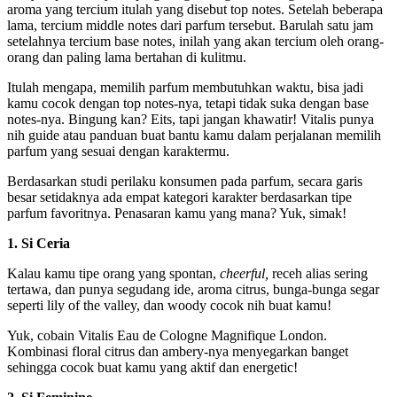
aroma yang tercium itulah yang disebut top notes. Setelah beberapa
lama, tercium middle notes dari parfum tersebut. Barulah satu jam
setelahnya tercium base notes, inilah yang akan tercium oleh orang-
orang dan paling lama bertahan di kulitmu.
Itulah mengapa, memilih parfum membutuhkan waktu, bisa jadi
kamu cocok dengan top notes-nya, tetapi tidak suka dengan base
notes-nya. Bingung kan? Eits, tapi jangan khawatir! Vitalis punya
nih guide atau panduan buat bantu kamu dalam perjalanan memilih
parfum yang sesuai dengan karaktermu.
Berdasarkan studi perilaku konsumen pada parfum, secara garis
besar setidaknya ada empat kategori karakter berdasarkan tipe
parfum favoritnya. Penasaran kamu yang mana? Yuk, simak!
1. Si Ceria
Kalau kamu tipe orang yang spontan,
cheerful,
receh alias sering
tertawa, dan punya segudang ide, aroma citrus, bunga-bunga segar
seperti lily of the valley, dan woody cocok nih buat kamu!
Yuk, cobain Vitalis Eau de Cologne Magnifique London.
Kombinasi floral citrus dan ambery-nya menyegarkan banget
sehingga cocok buat kamu yang aktif dan energetic!