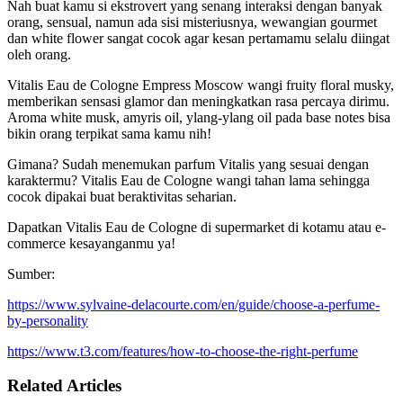
Nah buat kamu si ekstrovert yang senang interaksi dengan banyak
orang, sensual, namun ada sisi misteriusnya, wewangian gourmet
dan white flower sangat cocok agar kesan pertamamu selalu diingat
oleh orang.
Vitalis Eau de Cologne Empress Moscow wangi fruity floral musky,
memberikan sensasi glamor dan meningkatkan rasa percaya dirimu.
Aroma white musk, amyris oil, ylang-ylang oil pada base notes bisa
bikin orang terpikat sama kamu nih!
Gimana? Sudah menemukan parfum Vitalis yang sesuai dengan
karaktermu? Vitalis Eau de Cologne wangi tahan lama sehingga
cocok dipakai buat beraktivitas seharian.
Dapatkan Vitalis Eau de Cologne di supermarket di kotamu atau e-
commerce kesayanganmu ya!
Sumber:
https://www.sylvaine-delacourte.com/en/guide/choose-a-perfume-
by-personality
https://www.t3.com/features/how-to-choose-the-right-perfume
Related Articles