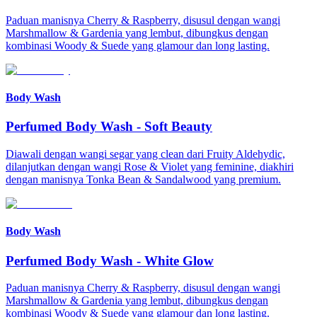
Paduan manisnya Cherry & Raspberry, disusul dengan wangi
Marshmallow & Gardenia yang lembut, dibungkus dengan
kombinasi Woody & Suede yang glamour dan long lasting.
Body Wash
Perfumed Body Wash
-
Soft Beauty
Diawali dengan wangi segar yang clean dari Fruity Aldehydic,
dilanjutkan dengan wangi Rose & Violet yang feminine, diakhiri
dengan manisnya Tonka Bean & Sandalwood yang premium.
Body Wash
Perfumed Body Wash
-
White Glow
Paduan manisnya Cherry & Raspberry, disusul dengan wangi
Marshmallow & Gardenia yang lembut, dibungkus dengan
kombinasi Woody & Suede yang glamour dan long lasting.