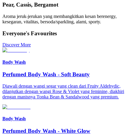
Pear, Cassis, Bergamot
Aroma jeruk-jerukan yang membangkitkan kesan berenergy,
kesegaran, vitalitas, bersoda/sparkling, alami, sporty.
Everyone's Favourites
Discover More
Body Wash
Perfumed Body Wash
-
Soft Beauty
Diawali dengan wangi segar yang clean dari Fruity Aldehydic,
dilanjutkan dengan wangi Rose & Violet yang feminine, diakhiri
dengan manisnya Tonka Bean & Sandalwood yang premium.
Body Wash
Perfumed Body Wash
-
White Glow