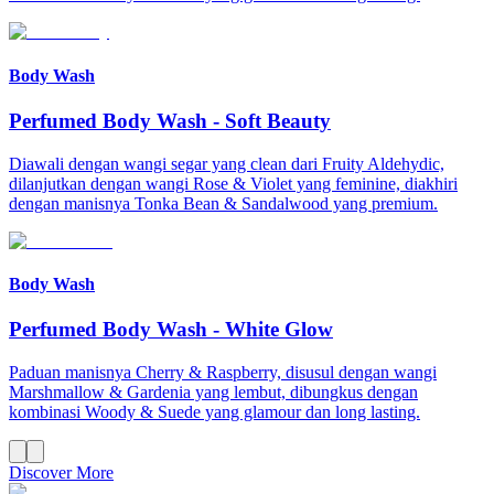
Body Wash
Perfumed Body Wash
-
Soft Beauty
Diawali dengan wangi segar yang clean dari Fruity Aldehydic,
dilanjutkan dengan wangi Rose & Violet yang feminine, diakhiri
dengan manisnya Tonka Bean & Sandalwood yang premium.
Body Wash
Perfumed Body Wash
-
White Glow
Paduan manisnya Cherry & Raspberry, disusul dengan wangi
Marshmallow & Gardenia yang lembut, dibungkus dengan
kombinasi Woody & Suede yang glamour dan long lasting.
Discover More