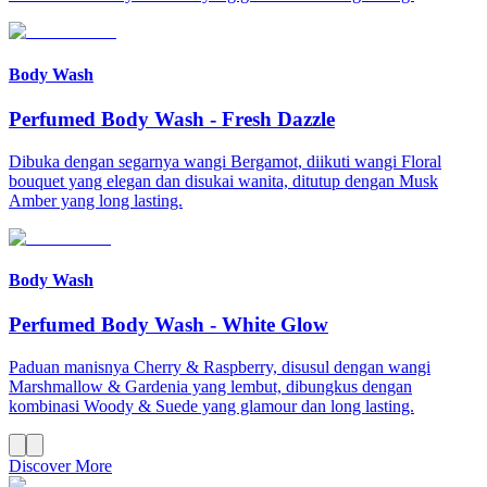
Body Wash
Perfumed Body Wash
-
Fresh Dazzle
Dibuka dengan segarnya wangi Bergamot, diikuti wangi Floral
bouquet yang elegan dan disukai wanita, ditutup dengan Musk
Amber yang long lasting.
Body Wash
Perfumed Body Wash
-
White Glow
Paduan manisnya Cherry & Raspberry, disusul dengan wangi
Marshmallow & Gardenia yang lembut, dibungkus dengan
kombinasi Woody & Suede yang glamour dan long lasting.
Discover More