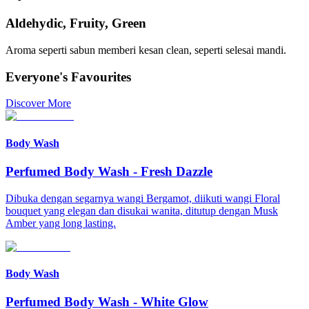
Aldehydic, Fruity, Green
Aroma seperti sabun memberi kesan clean, seperti selesai mandi.
Everyone's Favourites
Discover More
Body Wash
Perfumed Body Wash
-
Fresh Dazzle
Dibuka dengan segarnya wangi Bergamot, diikuti wangi Floral
bouquet yang elegan dan disukai wanita, ditutup dengan Musk
Amber yang long lasting.
Body Wash
Perfumed Body Wash
-
White Glow